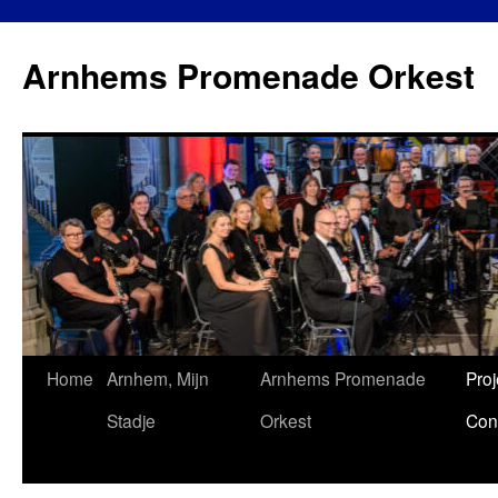
Ga
naar
Arnhems Promenade Orkest
de
inhoud
Home
Arnhem, Mijn
Arnhems Promenade
Proj
Stadje
Orkest
Con