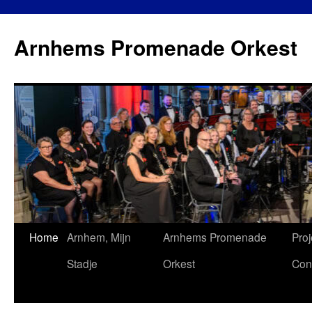
Ga
naar
Arnhems Promenade Orkest
de
inhoud
Home
Arnhem, Mijn
Arnhems Promenade
Proj
Stadje
Orkest
Con