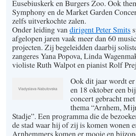
Eusebiuskerk en Burgers Zoo. Ook them
Symphony en de Market Garden Concert
zelfs uitverkochte zalen.
Onder leiding van
dirigent Peter Smits
s
afgelopen jaren vaak meer dan 60 musici
projecten. Zij begeleidden daarbij solis
zangeres Yana Popova, Linda Wagenmak
violiste Ruth Walpot en pianist Rolf Pre
Ook dit jaar wordt er
en 18 oktober een bi
Vladyslava-Nabutovska
concert gebracht met
thema “Arnhem, Mij
Stadje”. Een programma die de bezoeke
de stad waar hij of zij is komen wonen 
Arnhemmers komen er mooie en bijzonde