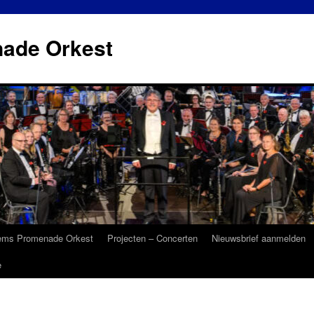
ade Orkest
ems Promenade Orkest
Projecten – Concerten
Nieuwsbrief aanmelden
e