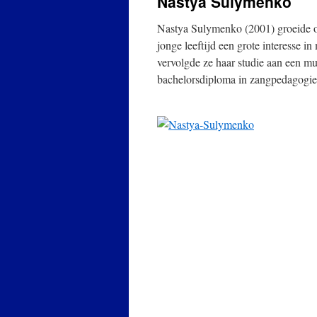
Nastya Sulymenko
Nastya Sulymenko (2001) groeide op
jonge leeftijd een grote interesse i
vervolgde ze haar studie aan een mu
bachelorsdiploma in zangpedagogi