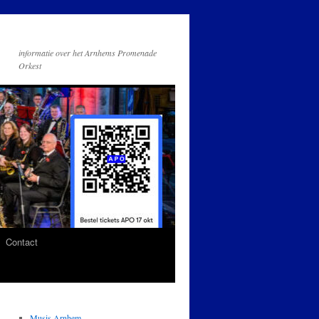
informatie over het Arnhems Promenade
Orkest
Contact
Musis Arnhem