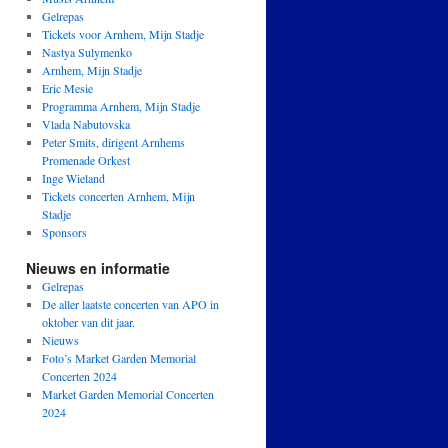
Gelrepas
Tickets voor Arnhem, Mijn Stadje
Nastya Sulymenko
Arnhem, Mijn Stadje
Eric Mesie
Programma Arnhem, Mijn Stadje
Vlada Nabutovska
Peter Smits, dirigent Arnhems
Promenade Orkest
Inge Wieland
Tickets concerten Arnhem, Mijn
Stadje
Sponsors
Nieuws en informatie
Gelrepas
De aller laatste concerten van APO in
oktober van dit jaar.
Nieuws
Foto’s Market Garden Memorial
Concerten 2024
Market Garden Memorial Concerten
2024