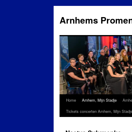
Ga
naar
Arnhems Promen
de
inhoud
Home
Arnhem, Mijn Stadje
Arnh
Tickets concerten Arnhem, Mijn Stadj