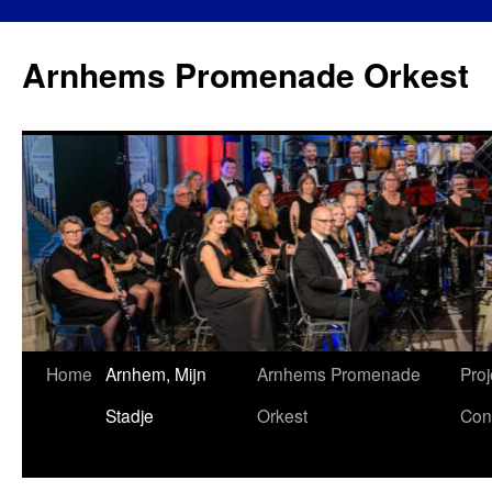
Ga
naar
Arnhems Promenade Orkest
de
inhoud
Home
Arnhem, Mijn
Arnhems Promenade
Proj
Stadje
Orkest
Con