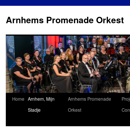
Ga
naar
Arnhems Promenade Orkest
de
inhoud
Home
Arnhem, Mijn
Arnhems Promenade
Proj
Stadje
Orkest
Con