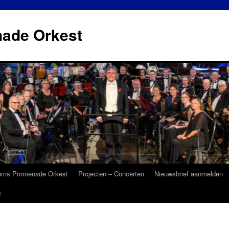
ade Orkest
ems Promenade Orkest
Projecten – Concerten
Nieuwsbrief aanmelden
e