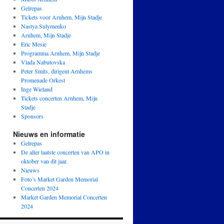
Gelrepas
Tickets voor Arnhem, Mijn Stadje
Nastya Sulymenko
Arnhem, Mijn Stadje
Eric Mesie
Programma Arnhem, Mijn Stadje
Vlada Nabutovska
Peter Smits, dirigent Arnhems
Promenade Orkest
Inge Wieland
Tickets concerten Arnhem, Mijn
Stadje
Sponsors
Nieuws en informatie
Gelrepas
De aller laatste concerten van APO in
oktober van dit jaar.
Nieuws
Foto’s Market Garden Memorial
Concerten 2024
Market Garden Memorial Concerten
2024