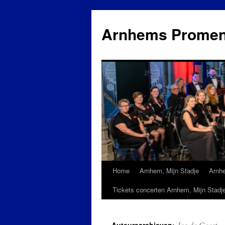
Ga
naar
Arnhems Promen
de
inhoud
Home
Arnhem, Mijn Stadje
Arnh
Tickets concerten Arnhem, Mijn Stadj
Jos de Geest