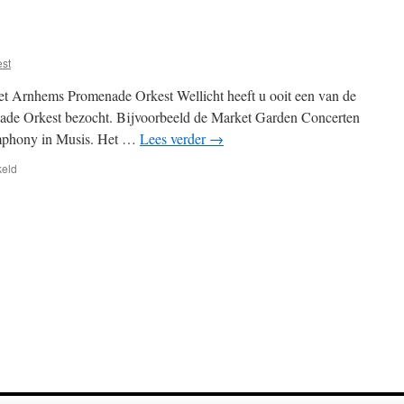
est
 het Arnhems Promenade Orkest Wellicht heeft u ooit een van de
ade Orkest bezocht. Bijvoorbeeld de Market Garden Concerten
mphony in Musis. Het …
Lees verder
→
voor
keld
Gelrepas