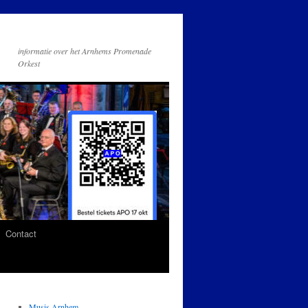
informatie over het Arnhems Promenade
Orkest
Contact
Musis Arnhem