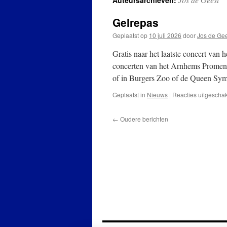
Auteursarchieven:
Gelrepas
Geplaatst op
10 juli 2026
door
Jos de Ge
Gratis naar het laatste concert van
concerten van het Arnhems Promen
of in Burgers Zoo of de Queen Sy
Geplaatst in
Nieuws
|
Reacties uitgescha
←
Oudere berichten