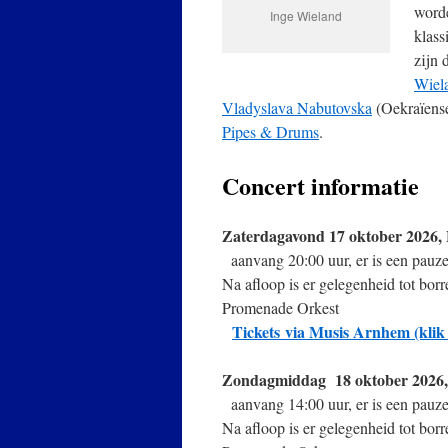
worde
Inge Wieland
klass
zijn 
Wiel
Vladyslava Nabutovska
(Oekraïense
Pipes & Drums
.
Concert informatie
Zaterdagavond 17 oktober 2026
aanvang 20:00 uur, er is een pauze
Na afloop is er gelegenheid tot bo
Promenade Orkest
Tickets via Musis Arnhem (klik 
Zondagmiddag 18 oktober 2026
aanvang 14:00 uur, er is een pauze
Na afloop is er gelegenheid tot bo