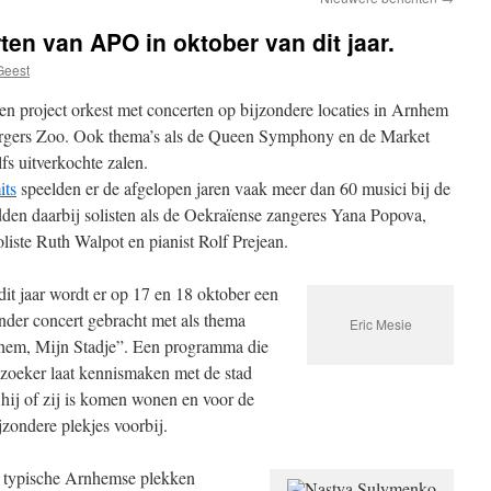
rten van APO in oktober van dit jaar.
Geest
 project orkest met concerten op bijzondere locaties in Arnhem
urgers Zoo. Ook thema’s als de Queen Symphony en de Market
fs uitverkochte zalen.
its
speelden er de afgelopen jaren vaak meer dan 60 musici bij de
idden daarbij solisten als de Oekraïense zangeres Yana Popova,
ste Ruth Walpot en pianist Rolf Prejean.
it jaar wordt er op 17 en 18 oktober een
nder concert gebracht met als thema
Eric Mesie
hem, Mijn Stadje”. Een programma die
zoeker laat kennismaken met de stad
hij of zij is komen wonen en voor de
ondere plekjes voorbij.
 typische Arnhemse plekken