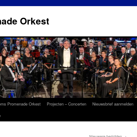
ade Orkest
ems Promenade Orkest
Projecten – Concerten
Nieuwsbrief aanmelden
e
Nieuwere berichten
→