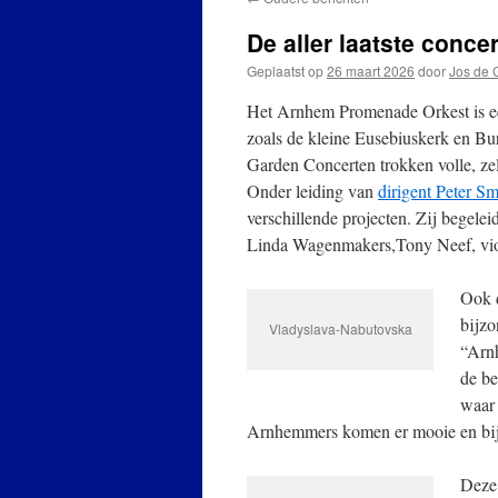
De aller laatste conce
Geplaatst op
26 maart 2026
door
Jos de 
Het Arnhem Promenade Orkest is een
zoals de kleine Eusebiuskerk en B
Garden Concerten trokken volle, zel
Onder leiding van
dirigent Peter Sm
verschillende projecten. Zij begele
Linda Wagenmakers,Tony Neef, violi
Ook d
bijzo
Vladyslava-Nabutovska
“Arn
de be
waar 
Arnhemmers komen er mooie en bijz
Deze