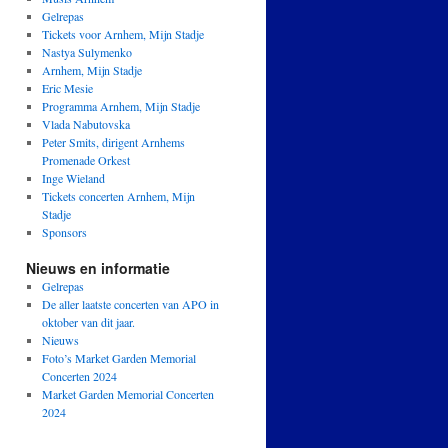
Gelrepas
Tickets voor Arnhem, Mijn Stadje
Nastya Sulymenko
Arnhem, Mijn Stadje
Eric Mesie
Programma Arnhem, Mijn Stadje
Vlada Nabutovska
Peter Smits, dirigent Arnhems
Promenade Orkest
Inge Wieland
Tickets concerten Arnhem, Mijn
Stadje
Sponsors
Nieuws en informatie
Gelrepas
De aller laatste concerten van APO in
oktober van dit jaar.
Nieuws
Foto’s Market Garden Memorial
Concerten 2024
Market Garden Memorial Concerten
2024