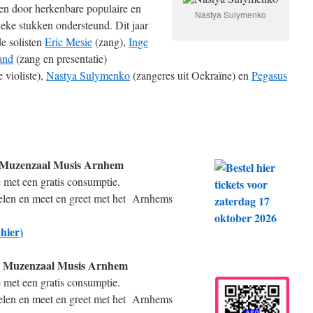
n door herkenbare populaire en
Nastya Sulymenko
ieke stukken ondersteund. Dit jaar
de solisten
Eric Mesie
(zang),
Inge
and
(zang en presentatie)
 violiste),
Nastya Sulymenko
(zangeres uit Oekraïne) en
Pegasus
, Muzenzaal Musis Arnhem
 met een gratis consumptie.
rrelen en meet en greet met het Arnhems
hier)
, Muzenzaal Musis Arnhem
 met een gratis consumptie.
rrelen en meet en greet met het Arnhems