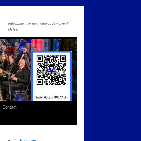
informatie over het Arnhems Promenade
Orkest
Contact
Musis Arnhem