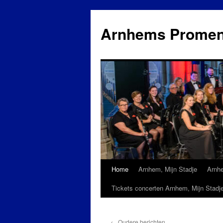
Ga
naar
Arnhems Promen
de
inhoud
Home
Arnhem, Mijn Stadje
Arnh
Tickets concerten Arnhem, Mijn Stadj
←
Oudere berichten