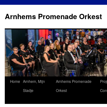
Ga
naar
Arnhems Promenade Orkest
de
inhoud
Home
Arnhem, Mijn
Arnhems Promenade
Proj
Stadje
Orkest
Con