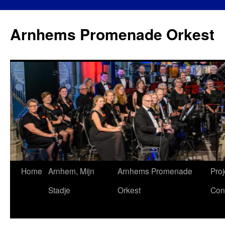
Ga
naar
Arnhems Promenade Orkest
de
inhoud
Home
Arnhem, Mijn
Arnhems Promenade
Proj
Stadje
Orkest
Con