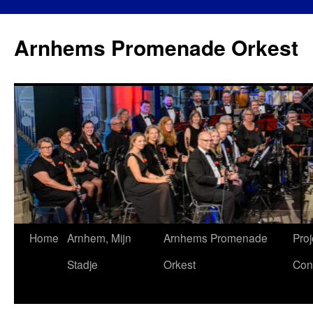
Ga
naar
Arnhems Promenade Orkest
de
inhoud
Home
Arnhem, Mijn
Arnhems Promenade
Proj
Stadje
Orkest
Con