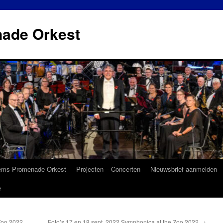
ade Orkest
ems Promenade Orkest
Projecten – Concerten
Nieuwsbrief aanmelden
e
Zoo 2022
Foto’s 17 en 18 sept. 2022 Symphonica at the Zoo 2022
→