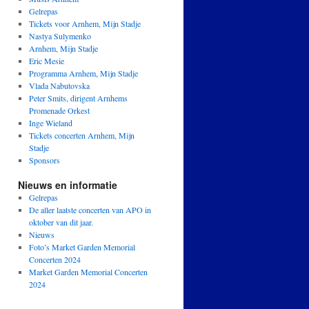
Gelrepas
Tickets voor Arnhem, Mijn Stadje
Nastya Sulymenko
Arnhem, Mijn Stadje
Eric Mesie
Programma Arnhem, Mijn Stadje
Vlada Nabutovska
Peter Smits, dirigent Arnhems
Promenade Orkest
Inge Wieland
Tickets concerten Arnhem, Mijn
Stadje
Sponsors
Nieuws en informatie
Gelrepas
De aller laatste concerten van APO in
oktober van dit jaar.
Nieuws
Foto’s Market Garden Memorial
Concerten 2024
Market Garden Memorial Concerten
2024