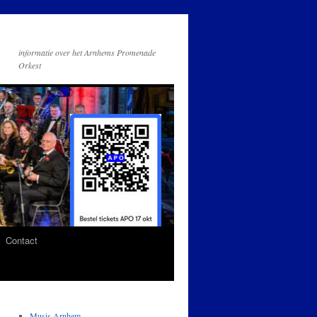
informatie over het Arnhems Promenade
Orkest
Contact
Musis Arnhem