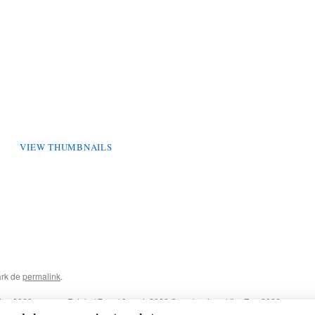
VIEW THUMBNAILS
ark de
permalink
.
Zoo 2022
Foto’s 17 en 18 sept. 2022 Symphonica at the Zoo 2022
→