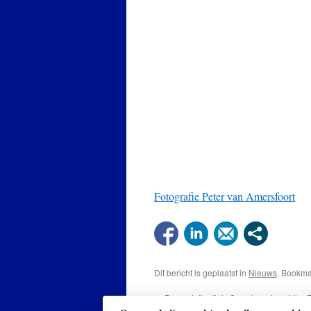
Fotografie Peter van Amersfoort
Dit bericht is geplaatst in
Nieuws
. Bookm
←
Presentatie dia’s Symphopnica at the 