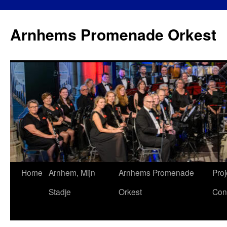
Ga
naar
Arnhems Promenade Orkest
de
inhoud
Home
Arnhem, Mijn
Arnhems Promenade
Proj
Stadje
Orkest
Con