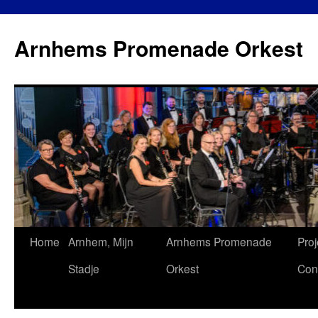
Ga
naar
Arnhems Promenade Orkest
de
inhoud
Home
Arnhem, Mijn
Arnhems Promenade
Proj
Stadje
Orkest
Con